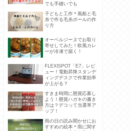
でも手縫いでも
子どもと工作＊風船と毛
糸で作る毛糸ボールの作
り方
オーベルジーヌでお取り
寄せしてみた！欧風カレ
ーが冷凍で届く！
FLEXISPOT「E7」レビ
ュー！電動昇降スタンデ
ィングデスクで作業効率
が上がる？
すきま時間に懸賞応募し
よう！懸賞ハガキの書き
方は？デコって当選率ア
ップ！
雨の日の読み聞かせにお
すすめの絵本＊雨に関す