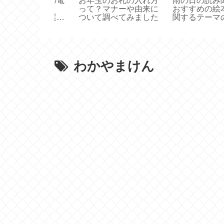
読み聞かせに
ディズニープリンセス
オーベルジーヌで
の絵本＊雨に
が活躍する実写映画お
り寄せしてみた！
ーマの絵本を
すすめ5選
カレーが冷凍で届
た！
わかやまけん