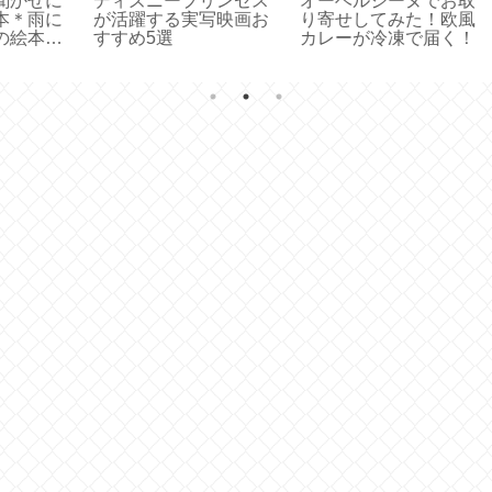
お取
低学年の夏休みの宿題
映画プリキュア2018秋
選
欧風
への親の関わり方
オールスターズ〜あら
失
く！
すじ感想！キャンペー
て
ン情報も