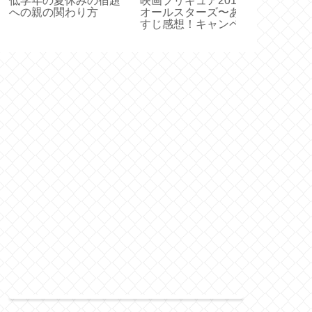
挙の入場整理券を紛
秋の読み聞かせにおす
七五三のお祝
しても投票できるっ
すめ！秋を感じる絵本
は？千歳飴を
知ってた？！
5選
はなぜ？