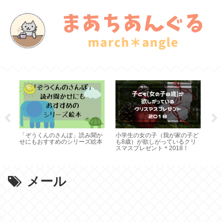
族で
「ぞうくんのさんぽ」読み聞か
小学生の女の子（我が家の子ど
猫
せにもおすすめのシリーズ絵本
も8歳）が欲しがっているクリ
介
スマスプレゼント＊2018！
歩
メール