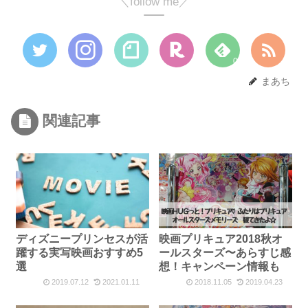
＼follow me／
0
まあち
関連記事
ディズニープリンセスが活
映画プリキュア2018秋オ
躍する実写映画おすすめ5
ールスターズ〜あらすじ感
選
想！キャンペーン情報も
2019.07.12
2021.01.11
2018.11.05
2019.04.23