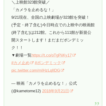
＼上映館323館突破／
「カメラを止めるな！」
9/21現在、全国の上映劇場が323館を突破！
(予定・終了含む)今日時点での上映中の映画館
(終了含む)は212館。これから111館が新規公
開スタートします！まだまだポンデミッ
ク！！
▼劇場一覧
https://t.co/oTgPiiKy17
#カメ止め
#ポンデミック
pic.twitter.com/mIHzLqIlDG
— 映画「カメラを止めるな！」公式
(@kametome12)
2018年9月21日