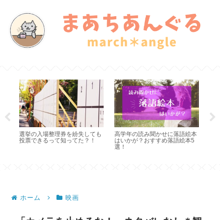
読み
選挙の入場整理券を紛失しても
高学年の読み聞かせに落語絵本
御
れた
投票できるって知ってた？！
はいかが？おすすめ落語絵本5
あ
も！
選！
な
ホーム
映画