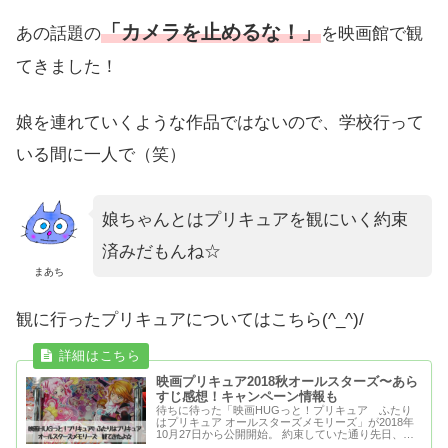
「カメラを止めるな！」
あの話題の
を映画館で観
てきました！
娘を連れていくような作品ではないので、学校行って
いる間に一人で（笑）
娘ちゃんとはプリキュアを観にいく約束
済みだもんね☆
まあち
観に行ったプリキュアについてはこちら(^_^)/
映画プリキュア2018秋オールスターズ〜あら
すじ感想！キャンペーン情報も
待ちに待った「映画HUGっと！プリキュア ふたり
はプリキュア オールスターズメモリーズ」が2018年
10月27日から公開開始。 約束していた通り先日、娘
と観にい...